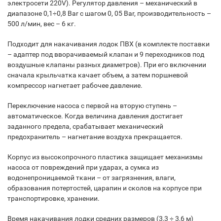
электросети 220V). Регулятор давления – механический в
диапазоне 0,1÷0,8 Bar с шагом 0, 05 Bar, производительность –
500 л/мин, вес – 6 кг.
Подходит для накачивания лодок ПВХ (в комплекте поставки
– адаптер под вворачиваемый клапан и 9 переходников под
воздушные клапаны разных диаметров). При его включении
сначала крыльчатка качает объем, а затем поршневой
компрессор нагнетает рабочее давление.
Переключение насоса с первой на вторую ступень –
автоматическое. Когда величина давления достигает
заданного предела, срабатывает механический
предохранитель – нагнетание воздуха прекращается.
Корпус из высокопрочного пластика защищает механизмы
насоса от повреждений при ударах, а сумка из
водонепроницаемой ткани – от загрязнения, влаги,
образования потертостей, царапин и сколов на корпусе при
транспортировке, хранении.
Время накачивания лодки средних размеров (3,3 ÷ 3,6 м)