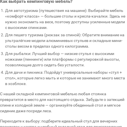
Как выбрать кемпинговую мебель?
Для автотуризма (путешествия на машине): Выбирайте мебель
«комфорт-класса» — большие столы и кресла-качалки. Здесь не
нужно экономить на весе, поэтому доступны усиленные модели
с высокими спинками.
Для пешего туризма (рюкзак за спиной): Обратите внимание на
ультралёгкие модели алюминиевых стульев и складные мини-
столы весом в пределах одного килограмма.
Для рыбалки: Лучший выбор — низкие стулья с высокими
ножками (пеннинги) или платформы с регулировкой высоты,
позволяющие долго сидеть без усталости.
Для дачи и пикника: Подойдут универсальные наборы «стул +
стол», которые легко мыть и которые не занимают много места
в хозблоке.
С нашей складной кемпинговой мебелью любая стоянка
превратится в место для настоящего отдыха. Забудьте о затекшей
спине и холодной земле — организуйте обеденный стол и мягкое
сидение даже посреди леса.
Переходите к выбору: подберите идеальный стул для вечерних
посиделок у костра и удобный складной стол для приготовления