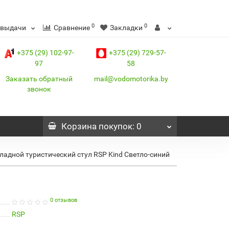
0
0
 выдачи
Сравнение
Закладки
+375 (29) 102-97-
+375 (29) 729-57-
97
58
Заказать обратный
mail@vodomotorika.by
звонок
Корзина
покупок
: 0
ладной туристический стул RSP Kind Светло-синий
0 отзывов
RSP