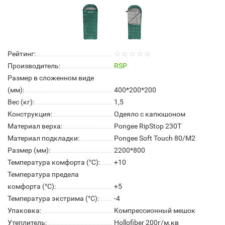
Рейтинг:
Производитель:
RSP
Размер в сложенном виде
(мм):
400*200*200
Вес (кг):
1,5
Конструкция:
Одеяло с капюшоном
Материал верха:
Pongee RipStop 230T
Материал подкладки:
Pongee Soft Touch 80/M2
Размер (мм):
2200*800
Температура комфорта (°С):
+10
Температура предела
комфорта (°С):
+5
Температура экстрима (°С):
-4
Упаковка:
Компрессионный мешок
Утеплитель:
Hollofiber 200г/м.кв