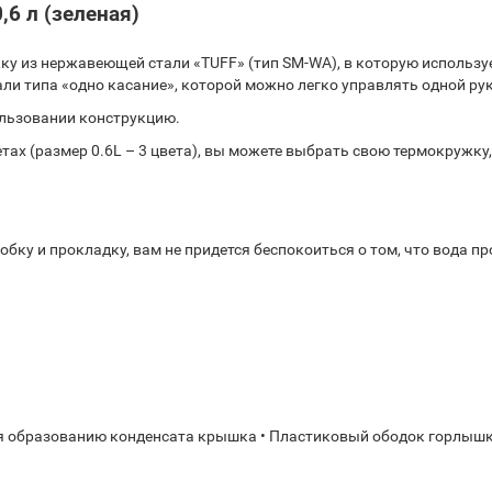
6 л (зеленая)
кружку из нержавеющей стали «TUFF» (тип SM-WA), в которую исполь
ли типа «одно касание», которой можно легко управлять одной ру
ользовании конструкцию.
цветах (размер 0.6L – 3 цвета), вы можете выбрать свою термокружк
ку и прокладку, вам не придется беспокоиться о том, что вода прот
 образованию конденсата крышка • Пластиковый ободок горлыш