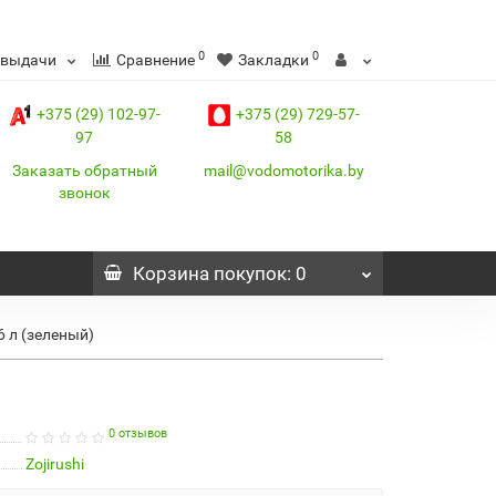
0
0
 выдачи
Сравнение
Закладки
+375 (29) 102-97-
+375 (29) 729-57-
97
58
Заказать обратный
mail@vodomotorika.by
звонок
Корзина
покупок
: 0
6 л (зеленый)
0 отзывов
Zojirushi