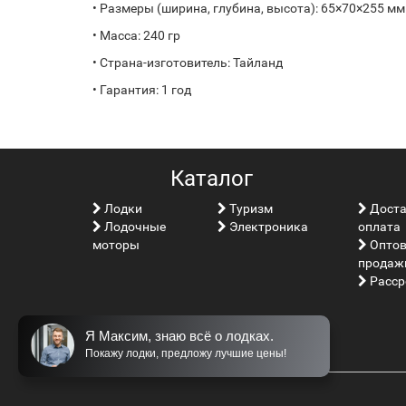
• Размеры (ширина, глубина, высота): 65×70×255 мм
• Масса: 240 гр
• Страна-изготовитель: Тайланд
• Гарантия: 1 год
Каталог
Лoдки
Туризм
Доста
Лодочные
Электроника
оплата
моторы
Опто
продаж
Расср
Я Максим, знаю всё о лодках.
Покажу лодки, предложу лучшие цены!