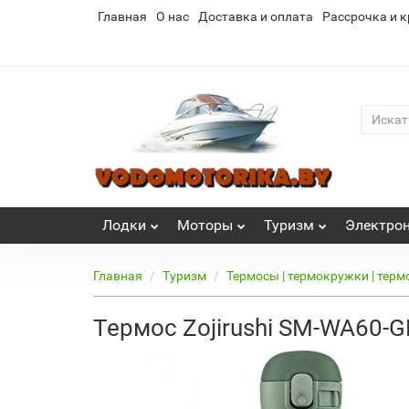
Главная
О нас
Доставка и оплата
Рассрочка и к
Лoдки
Моторы
Туризм
Электро
Главная
Туризм
Термосы | термокружки | тер
Термос Zojirushi SM-WA60-GD