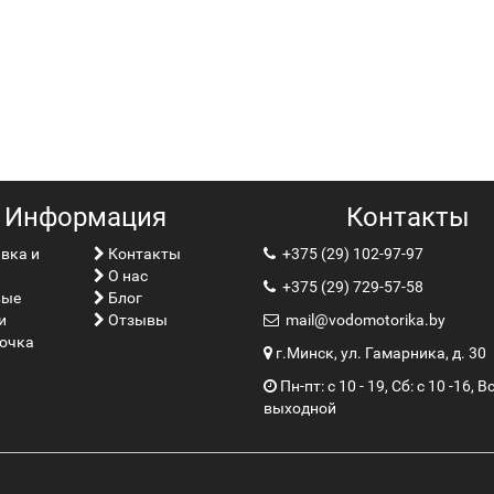
Информация
Контакты
вка и
Контакты
+375 (29) 102-97-97
О нас
+375 (29) 729-57-58
вые
Блог
и
Отзывы
mail@vodomotorika.by
очка
г.Минск, ул. Гамарника, д. 30
Пн-пт: с 10 - 19, Сб: с 10 -16, Вс
выходной