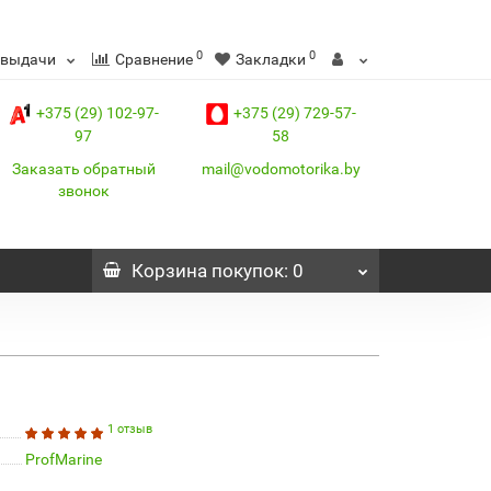
0
0
 выдачи
Сравнение
Закладки
+375 (29) 102-97-
+375 (29) 729-57-
97
58
Заказать обратный
mail@vodomotorika.by
звонок
Корзина
покупок
: 0
1 отзыв
ProfMarine