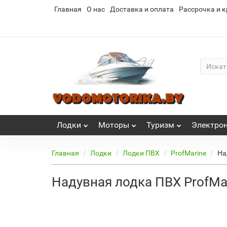
Главная
О нас
Доставка и оплата
Рассрочка и к
Лoдки
Моторы
Туризм
Электро
Главная
Лoдки
Лодки ПВХ
ProfMarine
На
Надувная лодка ПВХ ProfMar