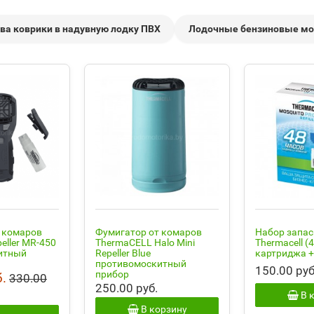
ва коврики в надувную лодку ПВХ
Лодочные бензиновые м
 комаров
Фумигатор от комаров
Набор запа
peller MR-450
ThermaCELL Halo Mini
Thermacell (
итный
Repeller Blue
картриджа +
противомоскитный
150.00 руб
прибор
.
330.00
250.00 руб.
В 
В корзину