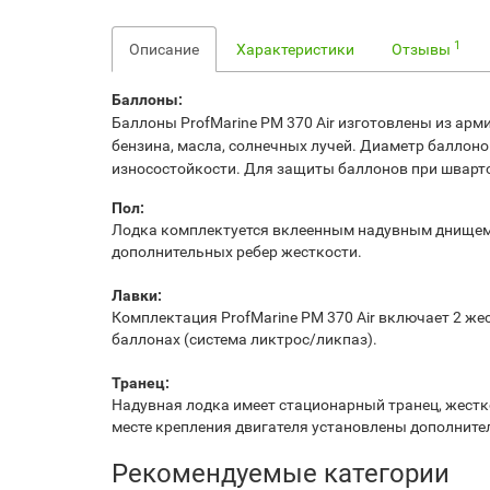
1
Описание
Характеристики
Отзывы
Баллоны:
Баллоны ProfMarine PM 370 Air изготовлены из ар
бензина, масла, солнечных лучей.
Диаметр баллонов 
износостойкости.
Для защиты баллонов при шварто
Пол:
Лодка комплектуется вклеенным надувным днищем 
дополнительных ребер жесткости.
Лавки:
Комплектация ProfMarine PM 370 Air включает 2 же
баллонах (система ликтрос/ликпаз).
Транец:
Надувная лодка имеет стационарный транец, жест
месте крепления двигателя установлены дополните
Рекомендуемые категории