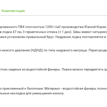
Комплектация
мированного ПВХ плотностью 1200 г/м2 производства Южной Кореи
лодки 47 см, 3 герметичных отсека (+ 1 дно).
Швы имеют четырехс
вке установлен привальный брус.
Надувная лодка поставляется в 
низкого давления (НДНД) по типу надувного матраца.
Перегородк
стких сиденья из водостойкой фанеры.
Лавки можно передвигать 
ко приклеенный к баллонам.
Материал –водостойкая фанера, полн
льные накладки для уменьшения износа.