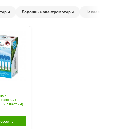
оторы
Лодочные электромоторы
Накладки на банки, кр
сной
4 газовых
 12 пластин)
.
корзину