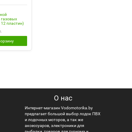
сной
4 газовых
 12 пластин)
.
корзину
О нас
Интернет-магазин Vodomotorika.by
предлагает большой выбор лодок ПВХ
и лодочных моторов, а так же
аксессуаров, электроники для
рыбалки, товаров для туризма и