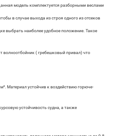
 Данная модель комплектуется разборными веслами
обы в случае выхода из строя одного из отсеков
дке выбрать наиболее удобное положение. Такое
тоит волноотбойник ( гребешковый привал) что
/м². Материал устойчив к воздействию горюче-
курсовую устойчивость судна, а также
яет установить лодочного мотора мощностью до 9.8